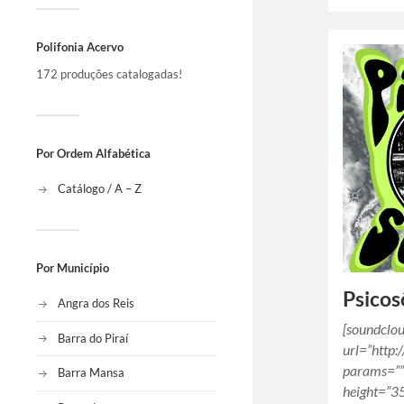
Polifonia Acervo
172 produções catalogadas!
Por Ordem Alfabética
Catálogo / A – Z
Por Município
Psicos
Angra dos Reis
[soundclo
Barra do Piraí
url=”http
params=””
Barra Mansa
height=”3