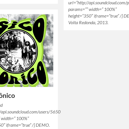
url=”http://api.soundcloud.com/
params=”” width=” 100%”
height=”350″ iframe=”true” /] 
Volta Redonda, 2013.
ônico
ud
://api.soundcloud.com/users/56509698″
 width=” 100%”
50″ iframe=”true” /] DEMO.