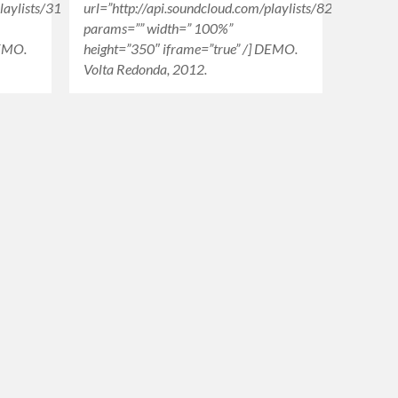
playlists/3188317″
url=”http://api.soundcloud.com/playlists/8243934″
params=”” width=” 100%”
DEMO.
height=”350″ iframe=”true” /] DEMO.
Volta Redonda, 2012.