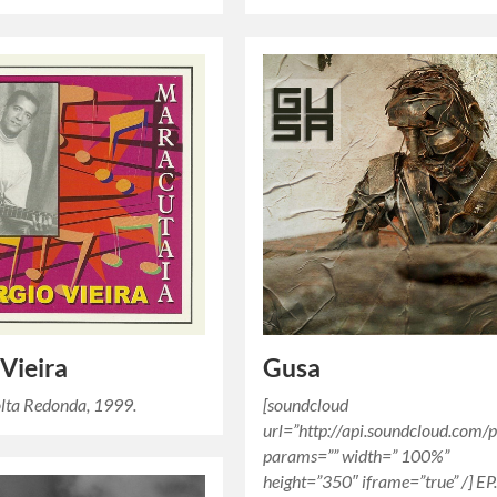
 Vieira
Gusa
lta Redonda, 1999.
[soundcloud
url=”http://api.soundcloud.com/
params=”” width=” 100%”
height=”350″ iframe=”true” /] EP.