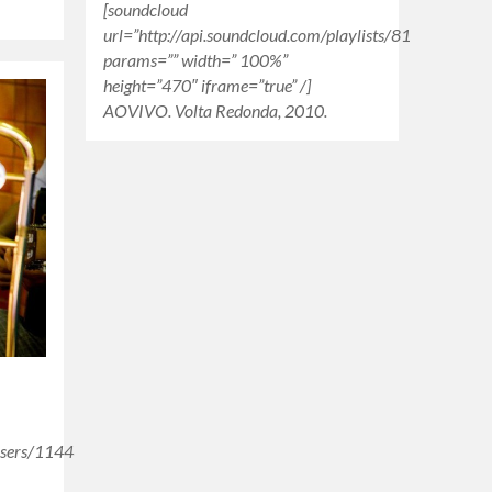
[soundcloud
url=”http://api.soundcloud.com/playlists/8170656″
params=”” width=” 100%”
height=”470″ iframe=”true” /]
AOVIVO. Volta Redonda, 2010.
=true&show_reposts=false&visual=true”
/users/11446536″