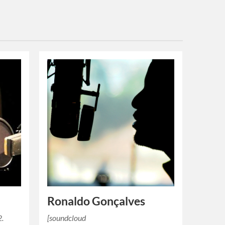
s
Ronaldo Gonçalves
2.
[soundcloud