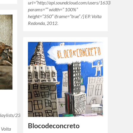
url=”http://api.soundcloud.com/users/16335568″
params=”” width=” 100%”
height=”350″ iframe=”true” /] EP. Volta
Redonda, 2012.
playlists/2306624″
Blocodeconcreto
 Volta