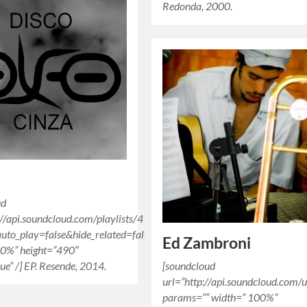
Redonda, 2000.
ud
s://api.soundcloud.com/playlists/41921505″
uto_play=false&hide_related=false&show_comments=true&show_user
Ed Zambroni
0%” height=”490″
ue” /] EP. Resende, 2014.
[soundcloud
url=”http://api.soundcloud.com
params=”” width=” 100%”