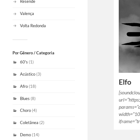
Resende
Valença
Volta Redonda
Por Gênero / Categoria
60's
(1)
Acústico
(3)
Elfo
Afro
(18)
[soundclo
Blues
(8)
url=”http
params=”a
Choro
(4)
width=”10
iframe=”tr
Coletânea
(2)
Demo
(14)