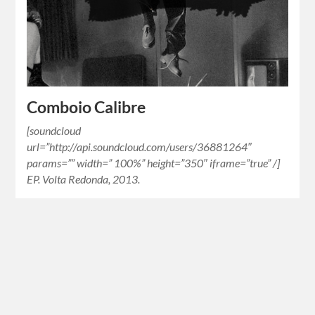
Comboio Calibre
[soundcloud
url=”http://api.soundcloud.com/users/36881264″
params=”” width=” 100%” height=”350″ iframe=”true” /]
EP. Volta Redonda, 2013.