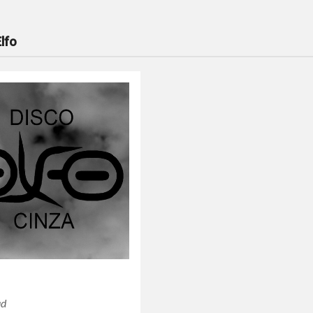
Elfo
ud