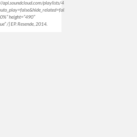
s://api.soundcloud.com/playlists/41921505″
uto_play=false&hide_related=false&show_comments=true&show_user
0%” height=”490″
ue” /] EP. Resende, 2014.