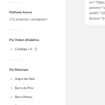
url=”http
params=”a
Polifonia Acervo
width=”10
iframe=”tr
172 produções catalogadas!
Por Ordem Alfabética
Catálogo / A – Z
Por Município
Angra dos Reis
Barra do Piraí
Barra Mansa