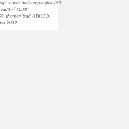
://api.soundcloud.com/playlists/5326697″
 width=” 100%”
0″ iframe=”true” /] DISCO.
sa, 2012.