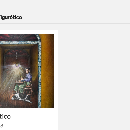
Figurótico
tico
ud