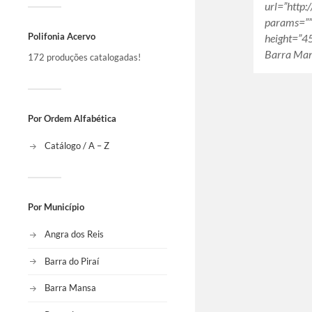
url=”http
params=””
Polifonia Acervo
height=”45
Barra Man
172 produções catalogadas!
Por Ordem Alfabética
Catálogo / A – Z
Por Município
Angra dos Reis
Barra do Piraí
Barra Mansa