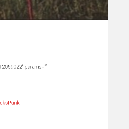
s/12069022″ params=””
icksPunk