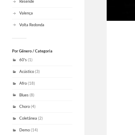
Resende
Valença
Volta Redonda
Por Gênero / Categoria
60's
(1)
Acústico
(3)
Afro
(18)
Blues
(8)
Choro
(4)
Coletânea
(2)
Demo
(14)