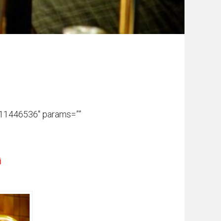
s/11446536″ params=””
i