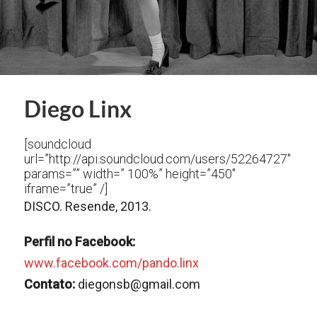
Diego Linx
[soundcloud
url=”http://api.soundcloud.com/users/52264727″
params=”” width=” 100%” height=”450″
iframe=”true” /]
DISCO. Resende, 2013.
Perfil no Facebook:
www.facebook.com/pando.linx
Contato:
diegonsb@gmail.com